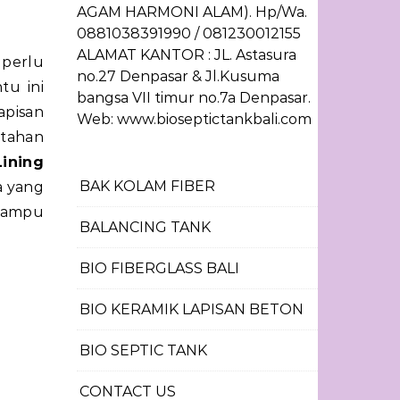
AGAM HARMONI ALAM). Hp/Wa.
0881038391990 / 081230012155
ALAMAT KANTOR : JL. Astasura
no.27 Denpasar & Jl.Kusuma
tu ini
bangsa VII timur no.7a Denpasar.
apisan
Web: www.bioseptictankbali.com
 tahan
Lining
BAK KOLAM FIBER
a yang
 mampu
BALANCING TANK
BIO FIBERGLASS BALI
BIO KERAMIK LAPISAN BETON
BIO SEPTIC TANK
CONTACT US