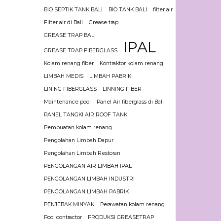
BIO SEPTIK TANK BALI
BIO TANK BALI
filter air
Filter air di Bali
Grease trap
GREASE TRAP BALI
IPAL
GREASE TRAP FIBERGLASS
Kolam renang fiber
Kontraktor kolam renang
LIMBAH MEDIS
LIMBAH PABRIK
LINING FIBERGLASS
LINNING FIBER
Maintenance pool
Panel Air fiberglass di Bali
PANEL TANGKI AIR ROOF TANK
Pembuatan kolam renang
Pengolahan Limbah Dapur
Pengolahan Limbah Restoran
PENGOLANGAN AIR LIMBAH IPAL
PENGOLANGAN LIMBAH INDUSTRI
PENGOLANGAN LIMBAH PABRIK
PENJEBAK MINYAK
Perawatan kolam renang
Pool contractor
PRODUKSI GREASETRAP