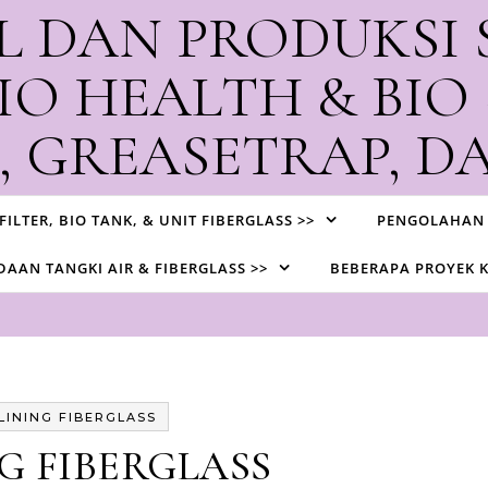
L DAN PRODUKSI 
IO HEALTH & BIO
 GREASETRAP, DA
ksi Biotank, STP, Watertank, Greasetrap, dan Contractor IPAL d
 FILTER, BIO TANK, & UNIT FIBERGLASS >>
PENGOLAHAN 
AAN TANGKI AIR & FIBERGLASS >>
BEBERAPA PROYEK 
LINING FIBERGLASS
G FIBERGLASS