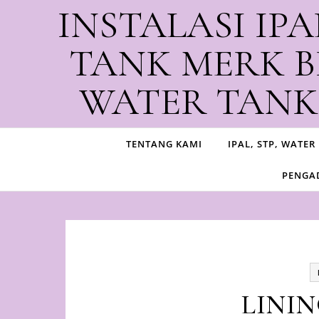
Skip to content
INSTALASI IPA
TANK MERK B
WATER TANK,
Produ
TENTANG KAMI
IPAL, STP, WATER
PENGAD
LININ