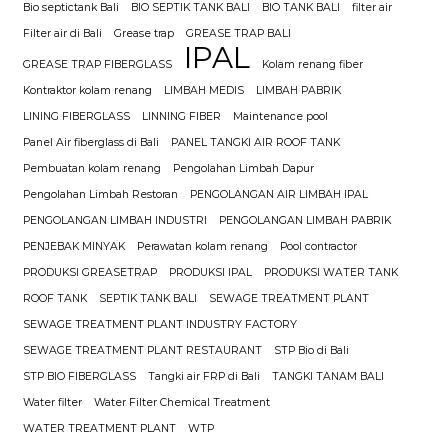
Bio septictank Bali
BIO SEPTIK TANK BALI
BIO TANK BALI
filter air
Filter air di Bali
Grease trap
GREASE TRAP BALI
IPAL
GREASE TRAP FIBERGLASS
Kolam renang fiber
Kontraktor kolam renang
LIMBAH MEDIS
LIMBAH PABRIK
LINING FIBERGLASS
LINNING FIBER
Maintenance pool
Panel Air fiberglass di Bali
PANEL TANGKI AIR ROOF TANK
Pembuatan kolam renang
Pengolahan Limbah Dapur
Pengolahan Limbah Restoran
PENGOLANGAN AIR LIMBAH IPAL
PENGOLANGAN LIMBAH INDUSTRI
PENGOLANGAN LIMBAH PABRIK
PENJEBAK MINYAK
Perawatan kolam renang
Pool contractor
PRODUKSI GREASETRAP
PRODUKSI IPAL
PRODUKSI WATER TANK
ROOF TANK
SEPTIK TANK BALI
SEWAGE TREATMENT PLANT
SEWAGE TREATMENT PLANT INDUSTRY FACTORY
SEWAGE TREATMENT PLANT RESTAURANT
STP Bio di Bali
STP BIO FIBERGLASS
Tangki air FRP di Bali
TANGKI TANAM BALI
Water filter
Water Filter Chemical Treatment
WATER TREATMENT PLANT
WTP