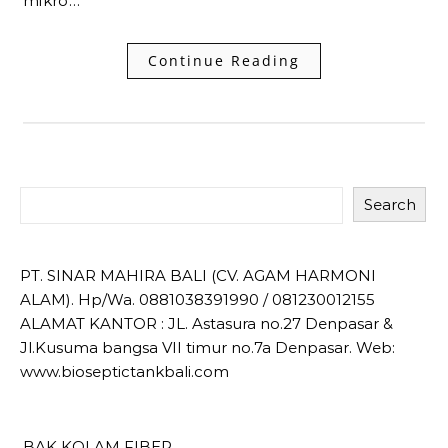
mikro…
Continue Reading
Search
PT. SINAR MAHIRA BALI (CV. AGAM HARMONI
ALAM). Hp/Wa. 0881038391990 / 081230012155
ALAMAT KANTOR : JL. Astasura no.27 Denpasar &
Jl.Kusuma bangsa VII timur no.7a Denpasar. Web:
www.bioseptictankbali.com
BAK KOLAM FIBER