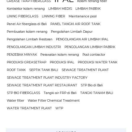
GREASE TRAP FIBERGLASS
Kolam renang fiber
Kontraktor kolam renang
LIMBAH MEDIS
LIMBAH PABRIK
LINING FIBERGLASS
LINNING FIBER
Maintenance pool
Panel Air fiberglass di Bali
PANEL TANGKI AIR ROOF TANK
Pembuatan kolam renang
Pengolahan Limbah Dapur
Pengolahan Limbah Restoran
PENGOLANGAN AIR LIMBAH IPAL
PENGOLANGAN LIMBAH INDUSTRI
PENGOLANGAN LIMBAH PABRIK
PENJEBAK MINYAK
Perawatan kolam renang
Pool contractor
PRODUKSI GREASETRAP
PRODUKSI IPAL
PRODUKSI WATER TANK
ROOF TANK
SEPTIK TANK BALI
SEWAGE TREATMENT PLANT
SEWAGE TREATMENT PLANT INDUSTRY FACTORY
SEWAGE TREATMENT PLANT RESTAURANT
STP Bio di Bali
STP BIO FIBERGLASS
Tangki air FRP di Bali
TANGKI TANAM BALI
Water filter
Water Filter Chemical Treatment
WATER TREATMENT PLANT
WTP