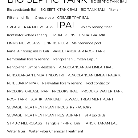
BIO SEPTIC TANK BALI
Bio septictank Bali
BIO SEPTIK TANK BALI
BIO TANK BALI
filter air
Filter air di Bali
Grease trap
GREASE TRAP BALI
IPAL
GREASE TRAP FIBERGLASS
Kolam renang fiber
Kontraktor kolam renang
LIMBAH MEDIS
LIMBAH PABRIK
LINING FIBERGLASS
LINNING FIBER
Maintenance pool
Panel Air fiberglass di Bali
PANEL TANGKI AIR ROOF TANK
Pembuatan kolam renang
Pengolahan Limbah Dapur
Pengolahan Limbah Restoran
PENGOLANGAN AIR LIMBAH IPAL
PENGOLANGAN LIMBAH INDUSTRI
PENGOLANGAN LIMBAH PABRIK
PENJEBAK MINYAK
Perawatan kolam renang
Pool contractor
PRODUKSI GREASETRAP
PRODUKSI IPAL
PRODUKSI WATER TANK
ROOF TANK
SEPTIK TANK BALI
SEWAGE TREATMENT PLANT
SEWAGE TREATMENT PLANT INDUSTRY FACTORY
SEWAGE TREATMENT PLANT RESTAURANT
STP Bio di Bali
STP BIO FIBERGLASS
Tangki air FRP di Bali
TANGKI TANAM BALI
Water filter
Water Filter Chemical Treatment