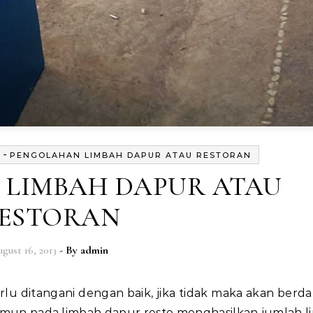
-
PENGOLAHAN LIMBAH DAPUR ATAU RESTORAN
LIMBAH DAPUR ATAU
ESTORAN
gust 16, 2013
- By
admin
amun pada limbah dapur resto menghasilkan jumlah 