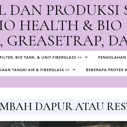
L DAN PRODUKSI 
IO HEALTH & BIO
 GREASETRAP, DA
ksi Biotank, STP, Watertank, Greasetrap, dan Contractor IPAL d
 FILTER, BIO TANK, & UNIT FIBERGLASS >>
PENGOLAHAN 
AAN TANGKI AIR & FIBERGLASS >>
BEBERAPA PROYEK 
MBAH DAPUR ATAU RE