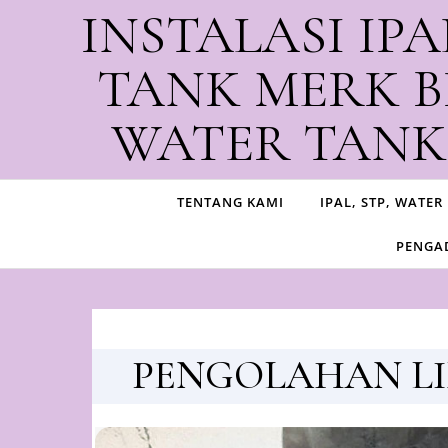
Skip to content
INSTALASI IPA
TANK MERK B
WATER TANK,
Produ
TENTANG KAMI
IPAL, STP, WATER
PENGAD
PENGOLAHAN LI