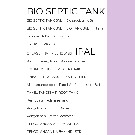
BIO SEPTIC TANK
BIO SEPTIC TANK BALI
Bio septictank Bali
BIO SEPTIK TANK BALI
BIO TANK BALI
filter air
Filter air di Bali
Grease trap
GREASE TRAP BALI
IPAL
GREASE TRAP FIBERGLASS
Kolam renang fiber
Kontraktor kolam renang
LIMBAH MEDIS
LIMBAH PABRIK
LINING FIBERGLASS
LINNING FIBER
Maintenance pool
Panel Air fiberglass di Bali
PANEL TANGKI AIR ROOF TANK
Pembuatan kolam renang
Pengolahan Limbah Dapur
Pengolahan Limbah Restoran
PENGOLANGAN AIR LIMBAH IPAL
PENGOLANGAN LIMBAH INDUSTRI