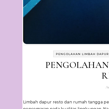
PENGOLAHAN LIMBAH DAPUR
PENGOLAHAN 
R
Au
Limbah dapur resto dan rumah tangga perlu ditangani dengan baik, jika tidak maka akan berdampak
pencemaran pada kualitas lingkungan. N